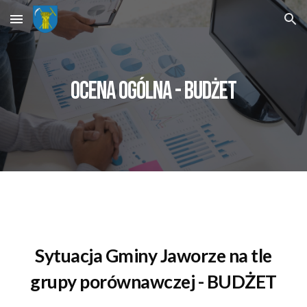
Skip to main content
Skip to navigation
ocena ogólna -
BUDŻET
Sytuacja Gminy
Jaworze
na tle
grupy porównawczej
- BUDŻET