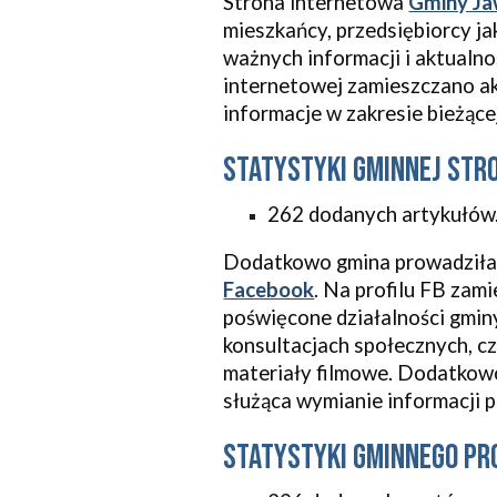
St
rona internetowa
Gminy Ja
mieszkańcy, przedsiębiorcy jak
ważnych informacji i aktualno
internetowej
zamieszcz
ano
a
informacje w zakresie bieżące
Statystyki
gminnej
str
262 dodanych
artykuł
ów
Dodatkowo
gmina
prowadził
Facebook
.
Na profilu FB zam
poświęcone działalności
gmin
konsultacjach społe
cznych, c
materiały filmowe. Dodatkowo
służąca wymianie informacji 
Statystyki gminnego pro