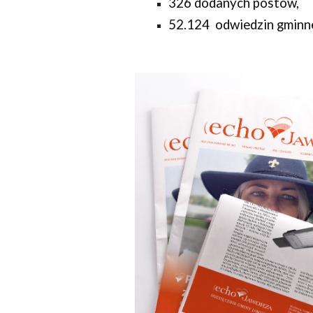
326
dodanych postów,
52.124
odwiedzin gminn