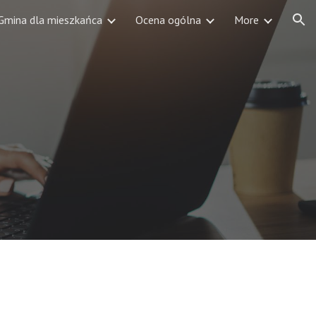
Gmina dla mieszkańca
Ocena ogólna
More
ion