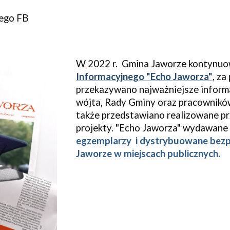
ego FB
W 2022 r. Gmina
Jaworze
kontynuo
Informacyjnego
"Echo Jaworza"
,
za
przekazywano najważniejsze informa
wójta, Rady Gminy oraz pracownik
także przedstawiano realizowane pr
projekty.
"Echo Jaworza" wydawane 
egzemplarzy
i
dystrybuowan
e
bezp
Jaworze
w miejscach publicznych.