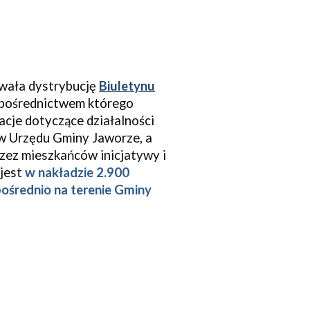
wała dystrybucję
Biuletynu
 pośrednictwem którego
cje dotyczące działalności
ów Urzędu Gminy
Jaworze
, a
zez mieszkańców inicjatywy i
jest
w nakładzie
2.900
ośrednio na terenie Gminy