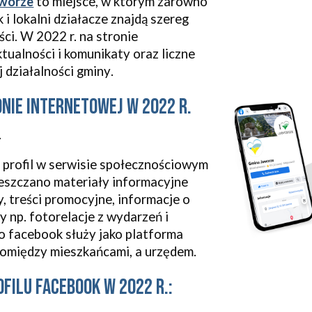
worze
to miejsce, w którym zarówno
 i lokalni działacze znajdą szereg
ści. W 2022 r.
na stronie
ktualności i komunikat
y
oraz liczne
j działalności gminy
.
on
ie
internetowej w 2022 r.
.
a
profil w serwisie społecznościowym
ieszczano materiały informacyjne
y,
treści promocyjne, informacje o
zy
np. fotorelacje z wydarzeń i
 facebook służy jako platforma
pomiędzy mieszkańcami, a urzędem.
filu facebook w 2022 r.: